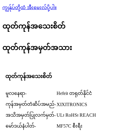
ကျွန်ုပ်တို့ထံ အီးမေးလ်ပို့ပါ။
ထုတ်ကုန်အသေးစိတ်
ထုတ်ကုန်အမှတ်အသား
ထုတ်ကုန်အသေးစိတ်
မူလနေရာ-
Hefei၊ တရုတ်နိုင်ငံ
ကုန်အမှတ်တံဆိပ်အမည်-
XIXITRONICS
အသိအမှတ်ပြုလက်မှတ်-
UL၊ RoHS၊ REACH
မော်ဒယ်နံပါတ်-
MF57C စီးရီး