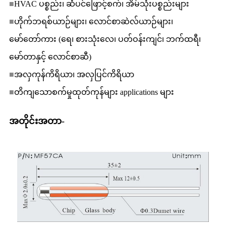
■
HVAC ပစ္စည်း၊ ဆံပင်ဖြောင့်စက်၊ အိမ်သုံးပစ္စည်းများ
■
ဟိုက်ဘရစ်ယာဉ်များ၊ လောင်စာဆဲလ်ယာဉ်များ၊
မော်တော်ကား (ရေ၊ စားသုံးလေ၊ ပတ်ဝန်းကျင်၊ ဘက်ထရီ၊
မော်တာနှင့် လောင်စာဆီ)
■
အလှကုန်ကိရိယာ၊ အလှပြင်ကိရိယာ
■
တိကျသောစက်မှုထုတ်ကုန်များ applications များ
အတိုင်းအတာ-