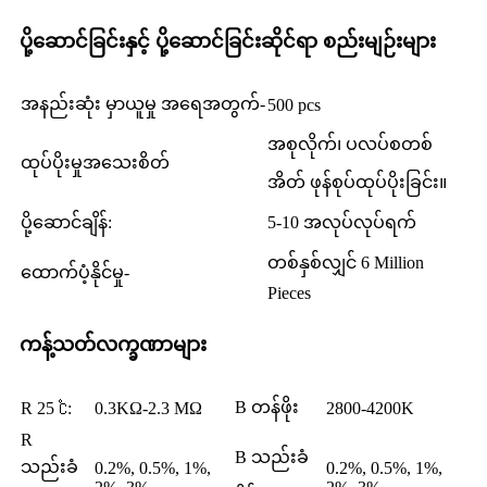
ပို့ဆောင်ခြင်းနှင့် ပို့ဆောင်ခြင်းဆိုင်ရာ စည်းမျဉ်းများ
အနည်းဆုံး မှာယူမှု အရေအတွက်-
500 pcs
အစုလိုက်၊ ပလပ်စတစ်
ထုပ်ပိုးမှုအသေးစိတ်
အိတ် ဖုန်စုပ်ထုပ်ပိုးခြင်း။
ပို့ဆောင်ချိန်:
5-10 အလုပ်လုပ်ရက်
တစ်နှစ်လျှင် 6 Million
ထောက်ပံ့နိုင်မှု-
Pieces
ကန့်သတ်လက္ခဏာများ
B တန်ဖိုး
R 25 ℃:
0.3KΩ-2.3 MΩ
2800-4200K
R
B သည်းခံ
သည်းခံ
0.2%, 0.5%, 1%,
0.2%, 0.5%, 1%,