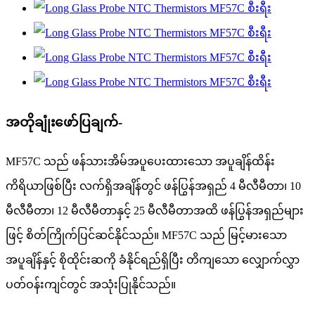
အတိုချုံးဖော်ပြချက်-
MF57C သည် ဖန်သားအိမ်အပူပေးထားသော အပူချိန်ထိန်း
ကိရိယာဖြစ်ပြီး လက်ရှိအချိန်တွင် ဖန်ပြွန်အရှည် 4 မီလီမီတာ၊ 10
မီလီမီတာ၊ 12 မီလီမီတာနှင့် 25 မီလီမီတာအထိ ဖန်ပြွန်အရှည်များ
ဖြင့် စိတ်ကြိုက်ပြင်ဆင်နိုင်သည်။ MF57C သည် မြင့်မားသော
အပူချိန်နှင့် စိုထိုင်းဆကို ခံနိုင်ရည်ရှိပြီး တိကျသော လျှောက်လွှာ
ပတ်ဝန်းကျင်တွင် အသုံးပြုနိုင်သည်။