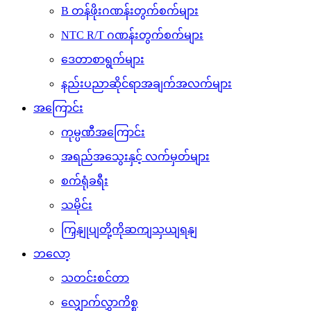
B တန်ဖိုးဂဏန်းတွက်စက်များ
NTC R/T ဂဏန်းတွက်စက်များ
ဒေတာစာရွက်များ
နည်းပညာဆိုင်ရာအချက်အလက်များ
အကြောင်း
ကုမ္ပဏီအကြောင်း
အရည်အသွေးနှင့် လက်မှတ်များ
စက်ရုံခရီး
သမိုင်း
ကြှနျုပျတို့ကိုဆကျသှယျရနျ
ဘလော့
သတင်းစင်တာ
လျှောက်လွှာကိစ္စ