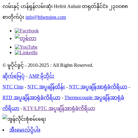
လမ်းနှင့် ဟန်ရှန်လမ်းဆုံ၊ Hefei၊ Anhui၊ တရုတ်နိုင်ငံ။ ၂၃၀၀၈၈
စာတိုက်ပုံး
info@hfsensing.com
© မူပိုင်ခွင့် - 2010-2025 : All Rights Reserved.
ဆိုက်မြေပုံ
-
AMP မိုဘိုင်း
NTC Chip
-
NTC အပူချိန်ထိန်း
-
NTC အပူချိန်အာရုံခံကိရိယာ
-
RTD အပူချိန်အာရုံခံကိရိယာ
-
Thermocouple အပူချိန်အာရုံခံ
ကိရိယာ
-
KTY/LPTC အပူချိန်အာရုံခံကိရိယာ
အီးမေးလ်ပို့ပါ။