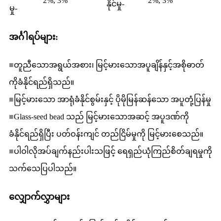
2%, 3%
2%, 3%
နိုင်မှု-
မှု-
အင်္ဂါရပ်များ:
■
တူညီသောအရွယ်အစား၊ မြင့်မားသောအပူချိန်နှင့်အစိုဓာတ်
ကိုခံနိုင်ရည်ရှိသည်။
■
မြင့်မားသော အာရုံခံနိုင်စွမ်းနှင့် ပိုမိုမြန်ဆန်သော အပူတုံ့ပြန်မှု
■
Glass-seed bead သည် မြင့်မားသောအဆင့် အပူဒဏ်ကို
ခံနိုင်ရည်ရှိပြီး ပတ်ဝန်းကျင် တည်ငြိမ်မှုကို မြင့်မားစေသည်။
■
ပါဝါလိုအပ်ချက်နည်းပါးသဖြင့် ရေရှည်ယုံကြည်စိတ်ချရမှုကို
သက်သေပြပါသည်။
လျှောက်လွှာများ