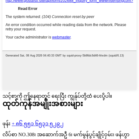
သင့်စာကို ဤနေရာတွင် ရေးပြီး ကျွန်ုပ်တို့ထံ ပေးပို့ပါ။
ထုတ်ကုန်အမျိုးအစားများ
ဖုန်း
+ ၈၆ ၅၅၁ ၆၅၃၁ ၅၂၉၂
လိပ်စာ
NO.308၊ အဆောက်အဦ 6၊ မက်မွန်ပွင့်ချိုင့်ဝှမ်း၊ ဖန်ဟွာ