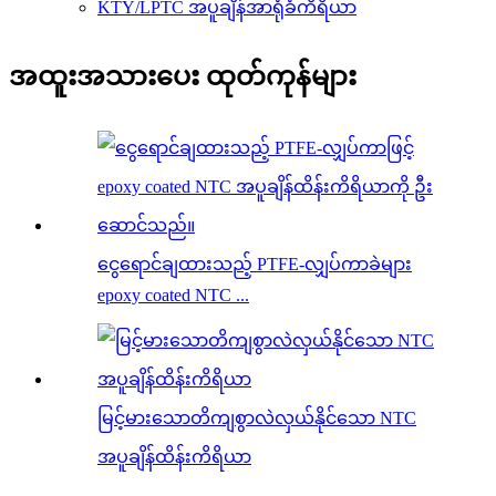
KTY/LPTC အပူချိန်အာရုံခံကိရိယာ
အထူးအသားပေး ထုတ်ကုန်များ
ငွေရောင်ချထားသည့် PTFE-လျှပ်ကာခဲများ
epoxy coated NTC ...
မြင့်မားသောတိကျစွာလဲလှယ်နိုင်သော NTC
အပူချိန်ထိန်းကိရိယာ