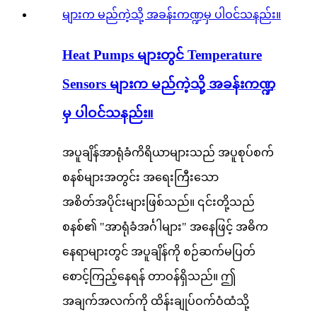
Heat Pumps များတွင် Temperature
Sensors များက မည်ကဲ့သို့ အခန်းကဏ္ဍ
မှ ပါဝင်သနည်း။
အပူချိန်အာရုံခံကိရိယာများသည် အပူစုပ်စက်
စနစ်များအတွင်း အရေးကြီးသော
အစိတ်အပိုင်းများဖြစ်သည်။ ၎င်းတို့သည်
စနစ်၏ "အာရုံခံအင်္ဂါများ" အနေဖြင့် အဓိက
နေရာများတွင် အပူချိန်ကို စဉ်ဆက်မပြတ်
စောင့်ကြည့်နေရန် တာဝန်ရှိသည်။ ဤ
အချက်အလက်ကို ထိန်းချုပ်ဝက်ဝံထံသို့