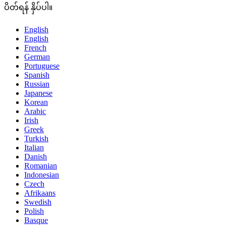
ပိတ်ရန် နှိပ်ပါ။
English
English
French
German
Portuguese
Spanish
Russian
Japanese
Korean
Arabic
Irish
Greek
Turkish
Italian
Danish
Romanian
Indonesian
Czech
Afrikaans
Swedish
Polish
Basque