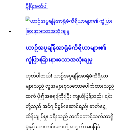
ပိုပြီးဖတ်ပါ
ယာဉ်အပူချိန်အာရုံခံကိရိယာများ၏
ကွဲပြားခြားနားသောအသုံးချမှု
ဟုတ်ပါတယ်! ယာဉ်အပူချိန်အာရုံခံကိရိယာ
များသည် လူအများစုသဘောပေါက်ထားသည်
ထက် ပို၍အရေးကြီးပြီး ကျယ်ပြန့်သည်။ ၎င်း
တို့သည် အင်ဂျင်စွမ်းဆောင်ရည်၊ ဓာတ်ငွေ့
ထိန်းချုပ်မှု၊ ခရီးသည် သက်တောင့်သက်သာရှိ
မှုနှင့် ဘေးကင်းရေးတို့အတွက် အခြေခံ