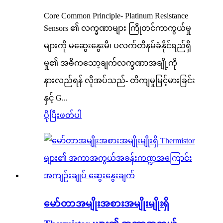
Core Common Principle- Platinum Resistance
Sensors ၏ လက္ခဏာများ ကြိုတင်ကာကွယ်မှု
များကို မဆွေးနွေးမီ၊ ပလက်တီနမ်ခံနိုင်ရည်ရှိ
မှု၏ အဓိကသော့ချက်လက္ခဏာအချို့ကို
နားလည်ရန် လိုအပ်သည်- တိကျမှုမြင့်မားခြင်း
နှင့် G...
ပိုပြီးဖတ်ပါ
မော်တာအမျိုးအစားအမျိုးမျိုးရှိ