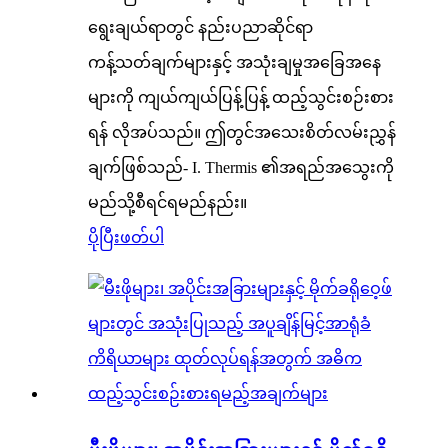
ရွေးချယ်ရာတွင် နည်းပညာဆိုင်ရာ
ကန့်သတ်ချက်များနှင့် အသုံးချမှုအခြေအနေ
များကို ကျယ်ကျယ်ပြန့်ပြန့် ထည့်သွင်းစဉ်းစား
ရန် လိုအပ်သည်။ ဤတွင်အသေးစိတ်လမ်းညွှန်
ချက်ဖြစ်သည်- I. Thermis ၏အရည်အသွေးကို
မည်သို့စီရင်ရမည်နည်း။
ပိုပြီးဖတ်ပါ