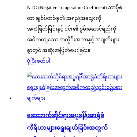
NTC (Negative Temperature Coefficient) သာမိုစ
တာ ချစ်ပ်တစ်ခု၏ အရည်အသွေးကို
အကဲဖြတ်ခြင်းနှင့် ၎င်း၏ စွမ်းဆောင်ရည်ကို
အဓိကကျသော အတိုင်းအတာနှင့် အချက်များ
စွာတွင် အဆုံးအဖြတ်ပေးခြင်း။
ပိုပြီးဖတ်ပါ
ဆေးဘက်ဆိုင်ရာအပူချိန်အာရုံခံ
ကိရိယာများရွေးချယ်ခြင်းအတွက်