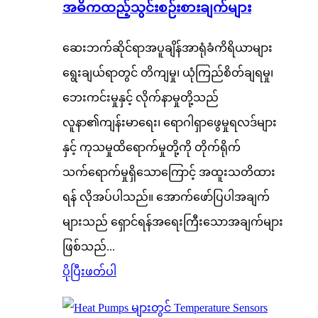
အဓိကထည့်သွင်းစဉ်းစားချက်များ
ဆေးဘက်ဆိုင်ရာအပူချိန်အာရုံခံကိရိယာများ
ရွေးချယ်ရာတွင် တိကျမှု၊ ယုံကြည်စိတ်ချရမှု၊
ဘေးကင်းမှုနှင့် လိုက်နာမှုတို့သည်
လူနာ၏ကျန်းမာရေး၊ ရောဂါရှာဖွေမှုရလဒ်များ
နှင့် ကုသမှုထိရောက်မှုတို့ကို တိုက်ရိုက်
သက်ရောက်မှုရှိသောကြောင့် အထူးသတိထား
ရန် လိုအပ်ပါသည်။ အောက်ဖော်ပြပါအချက်
များသည် ရှောင်ရန်အရေးကြီးသောအချက်များ
ဖြစ်သည်...
ပိုပြီးဖတ်ပါ