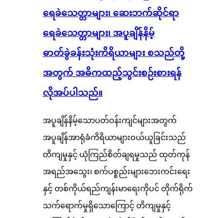
ရေခဲသေတ္တာများ၊ ဆေးဘက်ဆိုင်ရာ
ရေခဲသေတ္တာများ၊ အပူချိန်နိမ့်
ဓာတ်ခွဲခန်းသုံးကိရိယာများ စသည်တို့
အတွက် အဓိကထည့်သွင်းစဉ်းစားရန်
လိုအပ်ပါသည်။
အပူချိန်နိမ့်သောပတ်ဝန်းကျင်များအတွက်
အပူချိန်အာရုံခံကိရိယာများဝယ်ယူခြင်းသည်
တိကျမှုနှင့် ယုံကြည်စိတ်ချရမှုသည် ထုတ်ကုန်
အရည်အသွေး၊ စက်ပစ္စည်းများဘေးကင်းရေး
နှင့် တစ်ကိုယ်ရည်ကျန်းမာရေးကိုပင် တိုက်ရိုက်
သက်ရောက်မှုရှိသောကြောင့် တိကျမှုနှင့်