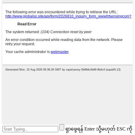
ရှာဖွေရန် Enter သို့မဟုတ် ESC ကို