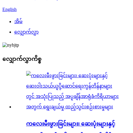
English
အိမ်
လျှောက်လွှာ
လျှောက်လွှာကိစ္စ
ကလေးမီးဖွားခြင်းများ၊ ဆေးပုံးများနှင့်