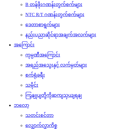
B တန်ဖိုးဂဏန်းတွက်စက်များ
NTC R/T ဂဏန်းတွက်စက်များ
ဒေတာစာရွက်များ
နည်းပညာဆိုင်ရာအချက်အလက်များ
အကြောင်း
ကုမ္ပဏီအကြောင်း
အရည်အသွေးနှင့် လက်မှတ်များ
စက်ရုံခရီး
သမိုင်း
ကြှနျုပျတို့ကိုဆကျသှယျရနျ
ဘလော့
သတင်းစင်တာ
လျှောက်လွှာကိစ္စ