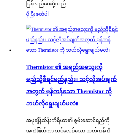
ပြန်လည်ပေးပို့သည်...
ပိုပြီးဖတ်ပါ
Thermistor ၏ အရည်အသွေးကို
မည်သို့စီရင်မည်နည်း။ သင့်လိုအပ်ချက်
အတွက် မှန်ကန်သော Thermistor ကို
ဘယ်လိုရွေးချယ်မလဲ။
အပူချိန်ထိန်းကိရိယာ၏ စွမ်းဆောင်ရည်ကို
အကဲဖြတ်ကာ သင့်လျော်သော ထုတ်ကုန်ကို