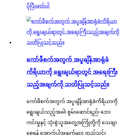
ပိုပြီးဖတ်ပါ
ကော်ဖီစက်အတွက် အပူချိန်အာရုံခံ
ကိရိယာကို ရွေးချယ်ရာတွင် အရေးကြီး
သည့်အချက်ကို သတိပြုသင့်သည်။
ကော်ဖီစက်အတွက် အပူချိန်အာရုံခံကိရိယာကို
ရွေးချယ်သည့်အခါ၊ စွမ်းဆောင်ရည်၊ ဘေး
ကင်းမှုနှင့် သုံးစွဲသူအတွေ့အကြုံတို့ကို သေချာ
စေရန် အောက်ပါအချက်များ ထည့်သွင်း