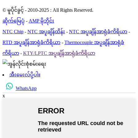
© မူပိုင်ခွင့် - 2010-2025 : All Rights Reserved.
ဆိုက်မြေပုံ
-
AMP မိုဘိုင်း
NTC Chip
-
NTC အပူချိန်ထိန်း
-
NTC အပူချိန်အာရုံခံကိရိယာ
-
RTD အပူချိန်အာရုံခံကိရိယာ
-
Thermocouple အပူချိန်အာရုံခံ
ကိရိယာ
-
KTY/LPTC အပူချိန်အာရုံခံကိရိယာ
အီးမေးလ်ပို့ပါ။
WhatsApp
x