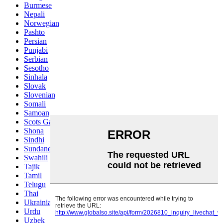
Burmese
Nepali
Norwegian
Pashto
Persian
Punjabi
Serbian
Sesotho
Sinhala
Slovak
Slovenian
Somali
Samoan
Scots Gaelic
Shona
Sindhi
Sundanese
Swahili
Tajik
Tamil
Telugu
Thai
Ukrainian
Urdu
Uzbek