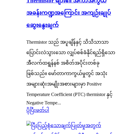
Thermistor များ၏ အကာအကွယ်
အခန်းကဏ္ဍအကြောင်း အကျဉ်းချုပ်
ဆွေးနွေးချက်
Thermistor သည် အပူချိန်နှင့် သိသိသာသာ
ပြောင်းလဲသွားသော လျှပ်စစ်ခံနိုင်ရည်ရှိသော
အီလက်ထရွန်နစ် အစိတ်အပိုင်းတစ်ခု
ဖြစ်သည်။ မော်တာကာကွယ်မှုတွင် အသုံး
အများဆုံးအမျိုးအစားများမှာ Positive
Temperature Coefficient (PTC) thermistor နှင့်
Negative Tempe...
ပိုပြီးဖတ်ပါ