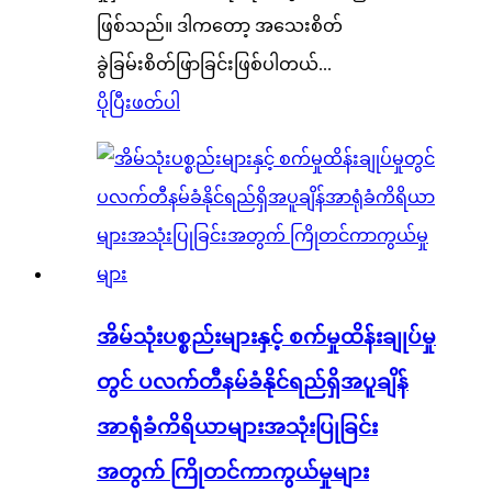
ဖြစ်သည်။ ဒါကတော့ အသေးစိတ်
ခွဲခြမ်းစိတ်ဖြာခြင်းဖြစ်ပါတယ်...
ပိုပြီးဖတ်ပါ
အိမ်သုံးပစ္စည်းများနှင့် စက်မှုထိန်းချုပ်မှု
တွင် ပလက်တီနမ်ခံနိုင်ရည်ရှိအပူချိန်
အာရုံခံကိရိယာများအသုံးပြုခြင်း
အတွက် ကြိုတင်ကာကွယ်မှုများ