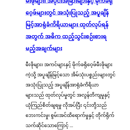
မီးဖိုများ၊ အပိုင်းအခြားများနှင့် မိုက်ခရို
ဝေ့ဖ်များတွင် အသုံးပြုသည့် အပူချိန်
မြင့်အာရုံခံကိရိယာများ ထုတ်လုပ်ရန်
အတွက် အဓိက ထည့်သွင်းစဉ်းစားရ
မည့်အချက်များ
မီးဖိုများ၊ အကင်များနှင့် မိုက်ခရိုဝေ့ဖ်မီးဖိုများ
ကဲ့သို့ အပူချိန်မြင့်သော အိမ်သုံးပစ္စည်းများတွင်
အသုံးပြုသည့် အပူချိန်အာရုံခံကိရိယာ
များသည် ထုတ်လုပ်မှုတွင် အလွန်တိကျမှုနှင့်
ယုံကြည်စိတ်ချရမှု လိုအပ်ပြီး ၎င်းတို့သည်
ဘေးကင်းမှု၊ စွမ်းအင်ထိရောက်မှုနှင့် တိုက်ရိုက်
သက်ဆိုင်သောကြောင့် ...