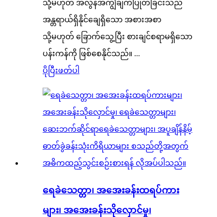
သို့မဟုတ် အလွန်အကျွံချက်ပြုတ်ခြင်းသည်
အန္တရာယ်ရှိနိုင်ချေရှိသော အစားအစာ
သို့မဟုတ် ခြောက်သွေ့ပြီး စားချင်စရာမရှိသော
ပန်းကန်ကို ဖြစ်စေနိုင်သည်။ ...
ပိုပြီးဖတ်ပါ
ရေခဲသေတ္တာ၊ အအေးခန်းထရပ်ကား
များ၊ အအေးခန်းသိုလှောင်မှု၊