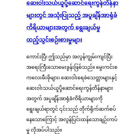
ဆေးဝါးသယ်ယူပို့ဆောင်ရေးကွန်တိန်နာ
များတွင် အသုံးပြုသည့် အပူချိန်အာရုံခံ
ကိရိယာများအတွက် ရွေးချယ်မှု
ထည့်သွင်းစဉ်းစားမှုများ
ကောင်းပြီ၊ ဤသည်မှာ အလွန်ကျွမ်းကျင်ပြီး
အရေးကြီးသောမေးခွန်းဖြစ်သည်။ မွေးကင်းစ
ကလေးမီးဖိုများ၊ ဆေးဝါးရေခဲသေတ္တာများနှင့်
ဆေးဝါးသယ်ယူပို့ဆောင်ရေးကွန်တိန်နာများ
အတွက် အပူချိန်အာရုံခံကိရိယာများကို
ရွေးချယ်ရာတွင် ၎င်းသည် တိုက်ရိုက်ဆက်စပ်
နေသောကြောင့် အလွန်ပြင်းထန်သောချဉ်းကပ်
မှု လိုအပ်ပါသည်။