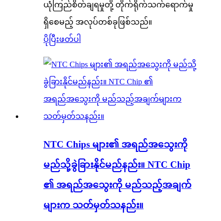
ယုံကြည်စိတ်ချရမှုတို့ တိုက်ရိုက်သက်ရောက်မှု
ရှိစေမည့် အလုပ်တစ်ခုဖြစ်သည်။
ပိုပြီးဖတ်ပါ
NTC Chips များ၏ အရည်အသွေးကို
မည်သို့ခွဲခြားနိုင်မည်နည်း။ NTC Chip
၏ အရည်အသွေးကို မည်သည့်အချက်
များက သတ်မှတ်သနည်း။