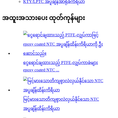
KTY/LPTC အပူချိန်အာရုံခံကိရိယာ
အထူးအသားပေး ထုတ်ကုန်များ
ငွေရောင်ချထားသည့် PTFE-လျှပ်ကာခဲများ
epoxy coated NTC ...
မြင့်မားသောတိကျစွာလဲလှယ်နိုင်သော NTC
အပူချိန်ထိန်းကိရိယာ