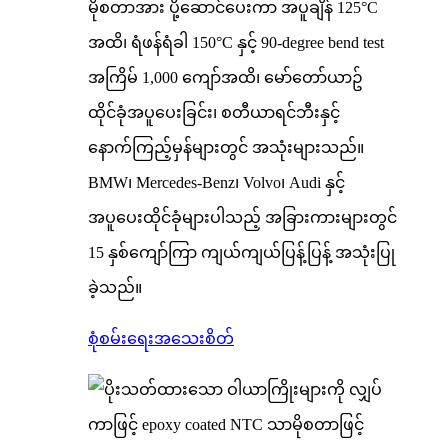
မိုစတာအား ပို့ဆောင်ပေးကာ အပူချိန် 125°C
အထိ၊ ရံဖန်ရံခါ 150°C နှင့် 90-degree bend test
အကြိမ် 1,000 ကျော်အထိ၊ မော်တော်ယာဥ်
ထိုင်ခုံအပူပေးခြင်း၊ စတီယာရင်ဘီးနှင့်
နောက်ကြည့်မှန်များတွင် အသုံးများသည်။
BMW၊ Mercedes-Benz၊ Volvo၊ Audi နှင့်
အပူပေးထိုင်ခုံများပါသည့် အခြားကားများတွင်
15 နှစ်ကျော်ကြာ ကျယ်ကျယ်ပြန့်ပြန့် အသုံးပြု
ခဲ့သည်။
စုံစမ်းရေး
အသေးစိတ်