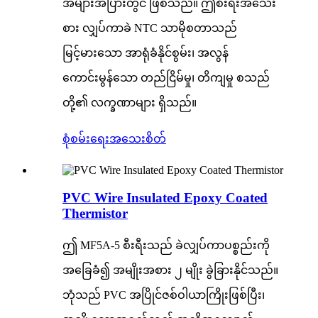
အများအပြားတွင် ဖြစ်သည်။ ဤစီးရီးအသေး
စား လျှပ်ကာခဲ NTC သာမိုစတာသည်
မြင့်မားသော အာရုံခံနိုင်စွမ်း၊ အလွန်
ကောင်းမွန်သော တည်ငြိမ်မှု၊ တိကျမှု စသည်
တို့၏ လက္ခဏာများ ရှိသည်။
စုံစမ်းရေး
အသေးစိတ်
PVC Wire Insulated Epoxy Coated
Thermistor
ဤ MF5A-5 စီးရီးသည် ခဲလျှပ်ကာပစ္စည်းကို
အခြေခံ၍ အမျိုးအစား ၂ မျိုး ခွဲခြားနိုင်သည်။
ဘုံသည် PVC အပြိုင်ဇစ်ဝါယာကြိုးဖြစ်ပြီး၊