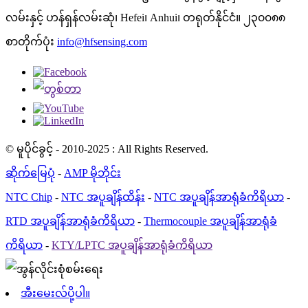
လမ်းနှင့် ဟန်ရှန်လမ်းဆုံ၊ Hefei၊ Anhui၊ တရုတ်နိုင်ငံ။ ၂၃၀၀၈၈
စာတိုက်ပုံး
info@hfsensing.com
© မူပိုင်ခွင့် - 2010-2025 : All Rights Reserved.
ဆိုက်မြေပုံ
-
AMP မိုဘိုင်း
NTC Chip
-
NTC အပူချိန်ထိန်း
-
NTC အပူချိန်အာရုံခံကိရိယာ
-
RTD အပူချိန်အာရုံခံကိရိယာ
-
Thermocouple အပူချိန်အာရုံခံ
ကိရိယာ
-
KTY/LPTC အပူချိန်အာရုံခံကိရိယာ
အီးမေးလ်ပို့ပါ။