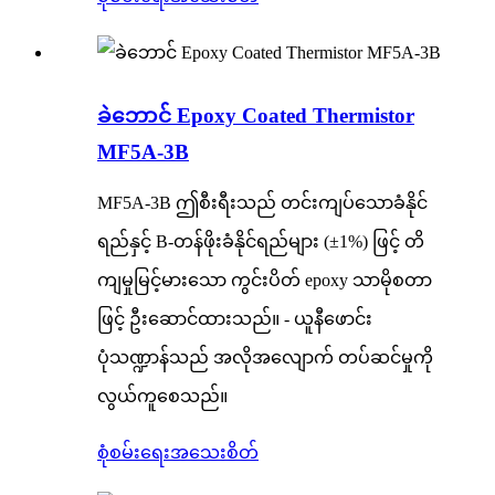
ခဲဘောင် Epoxy Coated Thermistor
MF5A-3B
MF5A-3B ဤစီးရီးသည် တင်းကျပ်သောခံနိုင်
ရည်နှင့် B-တန်ဖိုးခံနိုင်ရည်များ (±1%) ဖြင့် တိ
ကျမှုမြင့်မားသော ကွင်းပိတ် epoxy သာမိုစတာ
ဖြင့် ဦးဆောင်ထားသည်။ - ယူနီဖောင်း
ပုံသဏ္ဍာန်သည် အလိုအလျောက် တပ်ဆင်မှုကို
လွယ်ကူစေသည်။
စုံစမ်းရေး
အသေးစိတ်