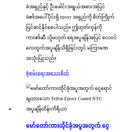
ခဲအရှည်နှင့် ဦးခေါင်းအရွယ်အစားအပြင်
ခဲ၏အပေါ်ပိုင်းရှိ epoxy အရှည်ကို စိတ်ကြိုက်
ပြင်ဆင်နိုင်စေပါသည်။ ဤထုတ်ကုန်ကို
ကား၏ဆီ သို့မဟုတ် ရေအပူချိန်အပြင် လေဝင်
လေထွက်အပူချိန်သိရှိခြင်းတွင် မကြာခဏ
အသုံးပြုသည်။
စုံစမ်းရေး
အသေးစိတ်
မော်တော်ကားထိုင်ခုံအပူအတွက် ငွေ