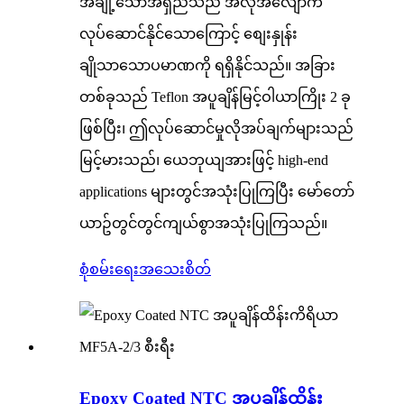
အချို့သောအရှည်သည် အလိုအလျောက်
လုပ်ဆောင်နိုင်သောကြောင့် စျေးနှုန်း
ချိုသာသောပမာဏကို ရရှိနိုင်သည်။ အခြား
တစ်ခုသည် Teflon အပူချိန်မြင့်ဝါယာကြိုး 2 ခု
ဖြစ်ပြီး၊ ဤလုပ်ဆောင်မှုလိုအပ်ချက်များသည်
မြင့်မားသည်၊ ယေဘုယျအားဖြင့် high-end
applications များတွင်အသုံးပြုကြပြီး မော်တော်
ယာဥ်တွင်တွင်ကျယ်စွာအသုံးပြုကြသည်။
စုံစမ်းရေး
အသေးစိတ်
Epoxy Coated NTC အပူချိန်ထိန်း