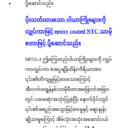
ပိုးသတ်ထားသော ဝါယာကြိုးများကို
လျှပ်ကာဖြင့် epoxy coated NTC သာမို
စတာဖြင့် ပို့ဆောင်သည်။
MF5A-4 ဤကြွေထည်ဝါယာကြိုးများကို လျှပ်
ကာလျှပ်ကာ ခဲအပူချိန်ထိန်းကိရိယာအား
၎င်း၏တိကျမှုမြင့်မားသောကြောင့်
အီလက်ထရွန်နစ်သာမိုမီတာအမြောက်အမြား
တွင် ပထမဆုံးအသုံးပြုခဲ့ပြီး နောက်ပိုင်းတွင်
၎င်း၏အရည်အသွေးမြင့်မားမှုနှင့် ဈေးနှုန်း
ချိုသာမှုကြောင့် အိမ်သုံးအသုံးအဆောင်ငယ်