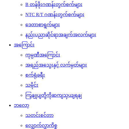
B တန်ဖိုးဂဏန်းတွက်စက်များ
NTC R/T ဂဏန်းတွက်စက်များ
ဒေတာစာရွက်များ
နည်းပညာဆိုင်ရာအချက်အလက်များ
အကြောင်း
ကုမ္ပဏီအကြောင်း
အရည်အသွေးနှင့် လက်မှတ်များ
စက်ရုံခရီး
သမိုင်း
ကြှနျုပျတို့ကိုဆကျသှယျရနျ
ဘလော့
သတင်းစင်တာ
လျှောက်လွှာကိစ္စ