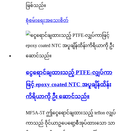
ဖြစ်သည်။
စုံစမ်းရေး
အသေးစိတ်
ငွေရောင်ချထားသည့် PTFE-လျှပ်ကာ
ဖြင့် epoxy coated NTC အပူချိန်ထိန်း
ကိရိယာကို ဦး ဆောင်သည်။
MF5A-5T ဤငွေရောင်ချထားသည့် teflon လျှပ်
ကာသည် ဝိုင်ယာဥပေရော့စီအုပ်ထားသော သာ