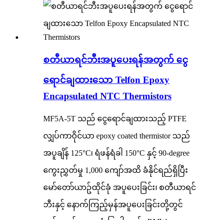
စတီယာရင်ဘီးအပူပေးရန်အတွက် ငွေ
ရောင်ချထားသော Telfon Epoxy
Encapsulated NTC Thermistors
MF5A-5T သည် ငွေရောင်ချထားသည့် PTFE
လျှပ်ကာဝိုင်ယာ epoxy coated thermistor သည်
အပူချိန် 125°C၊ ရံဖန်ရံခါ 150°C နှင့် 90-degree
ကွေးညွှတ်မှု 1,000 ကျော်အထိ ခံနိုင်ရည်ရှိပြီး
မော်တော်ယာဥ်ထိုင်ခုံ အပူပေးခြင်း၊ စတီယာရင်
ဘီးနှင့် နောက်ကြည့်မှန်အပူပေးခြင်းတို့တွင်