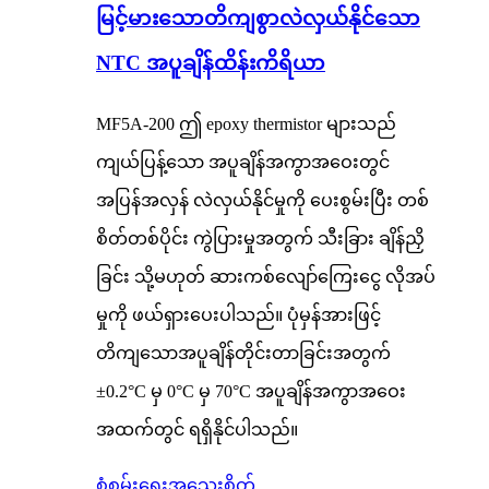
မြင့်မားသောတိကျစွာလဲလှယ်နိုင်သော
NTC အပူချိန်ထိန်းကိရိယာ
MF5A-200 ဤ epoxy thermistor များသည်
ကျယ်ပြန့်သော အပူချိန်အကွာအဝေးတွင်
အပြန်အလှန် လဲလှယ်နိုင်မှုကို ပေးစွမ်းပြီး တစ်
စိတ်တစ်ပိုင်း ကွဲပြားမှုအတွက် သီးခြား ချိန်ညှိ
ခြင်း သို့မဟုတ် ဆားကစ်လျော်ကြေးငွေ လိုအပ်
မှုကို ဖယ်ရှားပေးပါသည်။ ပုံမှန်အားဖြင့်
တိကျသောအပူချိန်တိုင်းတာခြင်းအတွက်
±0.2°C မှ 0°C မှ 70°C အပူချိန်အကွာအဝေး
အထက်တွင် ရရှိနိုင်ပါသည်။
စုံစမ်းရေး
အသေးစိတ်