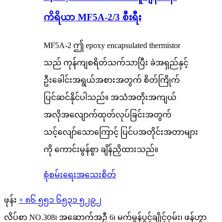
ကိရိယာ MF5A-2/3 စီးရီး
MF5A-2 ဤ epoxy encapsulated thermistor
သည် ကုန်ကျစရိတ်သက်သာပြီး ခဲအရှည်နှင့်
ဦးခေါင်းအရွယ်အစားအတွက် စိတ်ကြိုက်
ပြင်ဆင်နိုင်ပါသည်။ အသံအတိုးအကျယ်
အလိုအလျောက်ထုတ်လုပ်ခြင်းအတွက်
သင့်လျော်သောကြောင့် ပြင်ပအတိုင်းအတာများ
ကို ကောင်းမွန်စွာ ချိန်ညှိထားသည်။
စုံစမ်းရေး
အသေးစိတ်
ဖုန်း
+ ၈၆ ၅၅၁ ၆၅၃၁ ၅၂၉၂
လိပ်စာ
NO.308၊ အဆောက်အဦ 6၊ မက်မွန်ပွင့်ချိုင့်ဝှမ်း၊ ဖန်ဟွာ