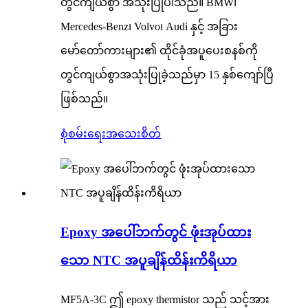
တွင်ကျယ်စွာ အသုံးပြုပါသည်။ BMW၊
Mercedes-Benz၊ Volvo၊ Audi နှင့် အခြား
မော်တော်ကားများ၏ ထိုင်ခုံအပူပေးစနစ်ကို
တွင်ကျယ်စွာအသုံးပြုခဲ့သည်မှာ 15 နှစ်ကျော်ပြီ
ဖြစ်သည်။
စုံစမ်းရေး
အသေးစိတ်
Epoxy အပေါ်ဘက်တွင် ဖုံးအုပ်ထား
သော NTC အပူချိန်ထိန်းကိရိယာ
MF5A-3C ဤ epoxy thermistor သည် သင့်အား