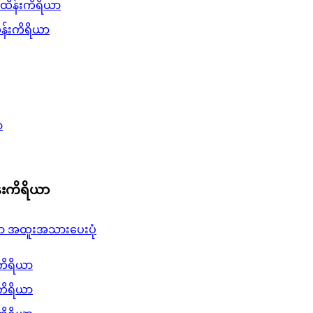
ိန်းကိရိယာ
်းကိရိယာ