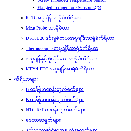
Screw Threaded Temperature Sensor
Flanged Temperature Sensors များ
RTD အပူချိန်အာရုံခံကိရိယာ
Meat Probe သာမိုမီတာ
DS18B20 ဒစ်ဂျစ်တယ်အပူချိန်အာရုံခံကိရိယာ
Thermocouple အပူချိန်အာရုံခံကိရိယာ
အပူချိန်နှင့် စိုထိုင်းဆ အာရုံခံကိရိယာ
KTY/LPTC အပူချိန်အာရုံခံကိရိယာ
ကိရိယာများ
B တန်ဖိုးဂဏန်းတွက်စက်များ
B တန်ဖိုးဂဏန်းတွက်စက်များ
NTC R/T ဂဏန်းတွက်စက်များ
ဒေတာစာရွက်များ
နည်းပညာဆိုင်ရာအချက်အလက်များ