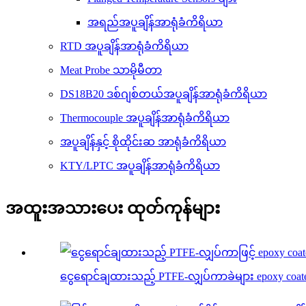
အရည်အပူချိန်အာရုံခံကိရိယာ
RTD အပူချိန်အာရုံခံကိရိယာ
Meat Probe သာမိုမီတာ
DS18B20 ဒစ်ဂျစ်တယ်အပူချိန်အာရုံခံကိရိယာ
Thermocouple အပူချိန်အာရုံခံကိရိယာ
အပူချိန်နှင့် စိုထိုင်းဆ အာရုံခံကိရိယာ
KTY/LPTC အပူချိန်အာရုံခံကိရိယာ
အထူးအသားပေး ထုတ်ကုန်များ
ငွေရောင်ချထားသည့် PTFE-လျှပ်ကာခဲများ epoxy coate