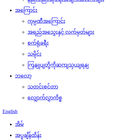
အကြောင်း
ကုမ္ပဏီအကြောင်း
အရည်အသွေးနှင့် လက်မှတ်များ
စက်ရုံခရီး
သမိုင်း
ကြှနျုပျတို့ကိုဆကျသှယျရနျ
ဘလော့
သတင်းစင်တာ
လျှောက်လွှာကိစ္စ
English
အိမ်
အပူချိန်ထိန်း